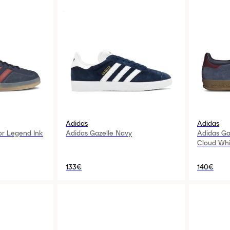
Adidas
Adidas
or Legend Ink
Adidas Gazelle Navy
Adidas Ga
Cloud Whi
133€
140€