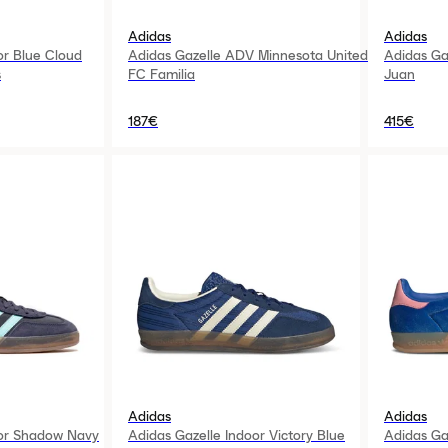
Adidas
Adidas
or Blue Cloud
Adidas Gazelle ADV Minnesota United
Adidas Ga
s
FC Familia
Juan
187€
415€
Adidas
Adidas
oor Shadow Navy
Adidas Gazelle Indoor Victory Blue
Adidas Ga