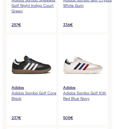
Adidas Samba Spikeless
Adidas Samba Golf Crystal
Golf Night Indigo Court
White Gum
Green
257€
336€
Adidas
Adidas
Adidas Samba Golf Core
Adidas Samba Golf Kith
Black
Red Blue Navy
237€
505€