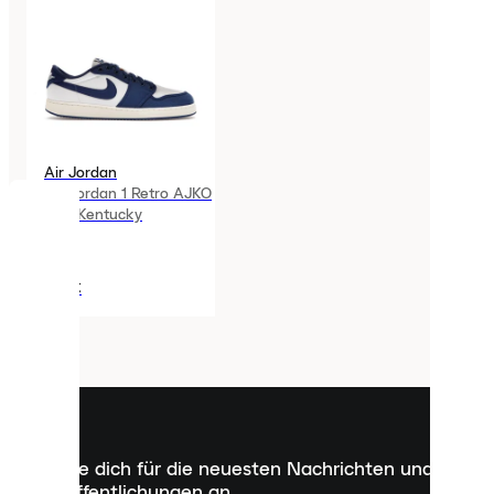
Air Jordan
Air Jordan 1 Retro AJKO
Low Kentucky
COOKIES
Laced
242€
verwendet
Cookies.
Cookies
sind
kleine
Dateien,
die
dazu
Melde dich für die neuesten Nachrichten und
dienen,
Veröffentlichungen an
dir