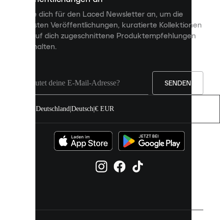
personalisierte
Melde dich für den Laced Newsletter an, um die
Inhalte
neuesten Veröffentlichungen, kuratierte Kollektionen
anzuzeigen
und auf dich zugeschnittene Produktempfehlungen
und
zu erhalten.
deine
Erfahrung
auf
unserer
Seite
SENDEN
zu
verbessern.
Deutschland
|
Deutsch
|
€ EUR
Du
kannst
alle
Cookies
zulassen
oder
sie
einzeln
in
deinen
Einstellungen
verwalten.