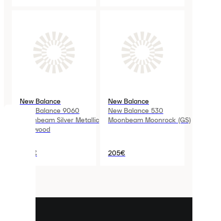
New Balance
New Balance
New Balance 9060
New Balance 530
Moonbeam Silver Metallic
Moonbeam Moonrock (GS)
COOKIES
Driftwood
Laced
420€
205€
verwendet
Cookies.
Cookies
sind
kleine
Dateien,
die