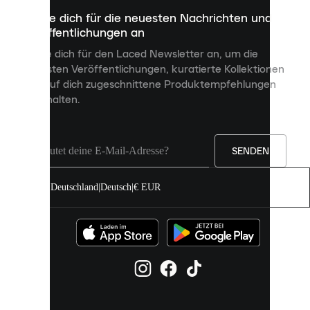
dazu
Melde dich für die neuesten Nachrichten und
dienen,
Veröffentlichungen an
dir
personalisierte
Melde dich für den Laced Newsletter an, um die
Inhalte
neuesten Veröffentlichungen, kuratierte Kollektionen
anzuzeigen
und auf dich zugeschnittene Produktempfehlungen
und
zu erhalten.
deine
Erfahrung
auf
unserer
Seite
SENDEN
zu
verbessern.
Deutschland
|
Deutsch
|
€ EUR
Du
kannst
alle
Cookies
zulassen
oder
sie
einzeln
in
deinen