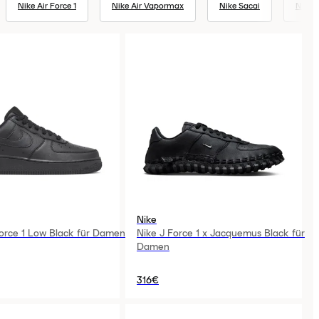
Nike Air Force 1
Nike Air Vapormax
Nike Sacai
Nike 
Nike
Force 1 Low Black für Damen
Nike J Force 1 x Jacquemus Black für
Damen
316€