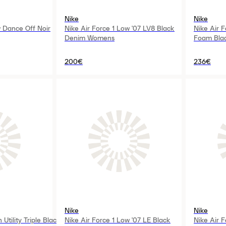
Nike
Nike
w Dance Off Noir
Nike Air Force 1 Low '07 LV8 Black
Nike Air F
Denim Womens
Foam Bla
200€
236€
Nike
Nike
 Utility Triple Black
Nike Air Force 1 Low '07 LE Black
Nike Air 