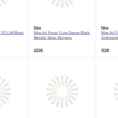
Nike
Nike
w '07 LV8 Black
Nike Air Force 1 Low Dance Black
Nike Air F
Metallic Silver Womens
Anthraci
220€
192€