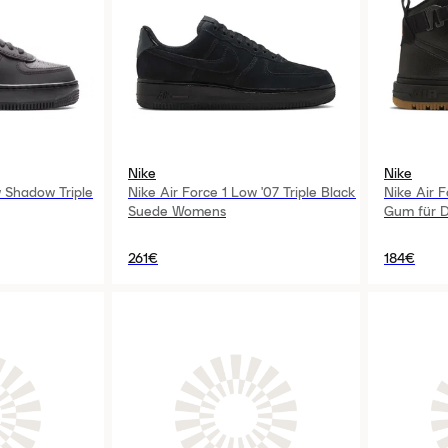
Nike
Nike
w Shadow Triple
Nike Air Force 1 Low '07 Triple Black
Nike Air F
Suede Womens
Gum für 
261€
184€