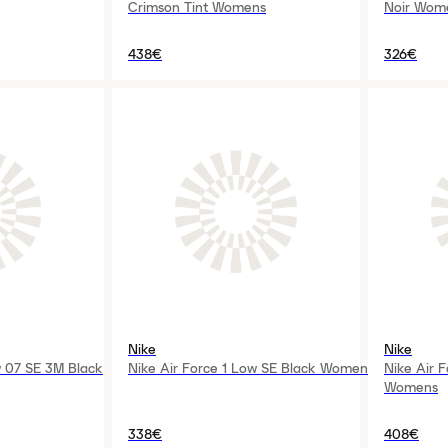
Crimson Tint Womens
Noir Wom
438€
326€
Nike
Nike
w 07 SE 3M Black
Nike Air Force 1 Low SE Black Womens
Nike Air 
Womens
338€
408€