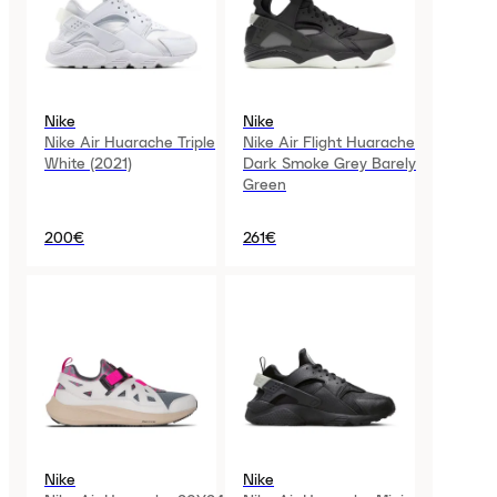
Nike
Nike
Nike Air Huarache Triple
Nike Air Flight Huarache
White (2021)
Dark Smoke Grey Barely
Green
200€
261€
Nike
Nike