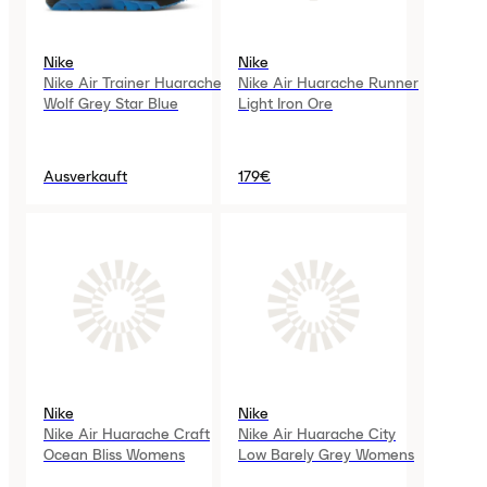
Nike
Nike
Nike Air Trainer Huarache
Nike Air Huarache Runner
Wolf Grey Star Blue
Light Iron Ore
Ausverkauft
179€
Nike
Nike
Nike Air Huarache Craft
Nike Air Huarache City
Ocean Bliss Womens
Low Barely Grey Womens