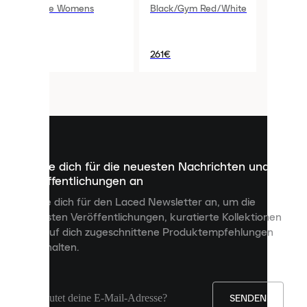
Grape Womens
Black/Gym Red/White
COOKIES
Laced
142€
261€
verwendet
Cookies.
Cookies
sind
kleine
Dateien,
die
dazu
Melde dich für die neuesten Nachrichten und
dienen,
Veröffentlichungen an
dir
personalisierte
Melde dich für den Laced Newsletter an, um die
Inhalte
neuesten Veröffentlichungen, kuratierte Kollektionen
anzuzeigen
und auf dich zugeschnittene Produktempfehlungen
und
zu erhalten.
deine
Erfahrung
auf
unserer
Seite
SENDEN