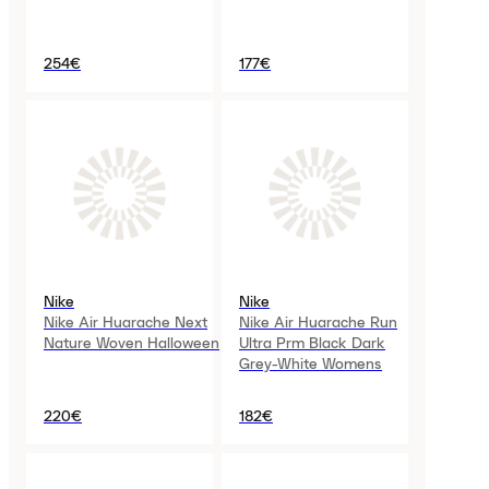
254€
177€
Nike
Nike
Nike Air Huarache Next
Nike Air Huarache Run
Nature Woven Halloween
Ultra Prm Black Dark
Grey-White Womens
220€
182€