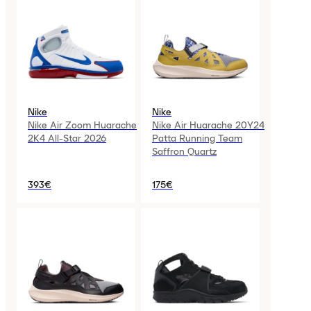
Nike
Nike
Nike Air Zoom Huarache
Nike Air Huarache 20Y24
2K4 All-Star 2026
Patta Running Team
Saffron Quartz
393€
175€