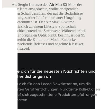
Als Sergio Lorenzo den
Air Max 95
Mitte der
90er Jahre ausgedachte, wollte er eigentlich
einen Schuh designen, der auf die Bedürfnisse
COOKIES
leistungsstarker Läufer in urbaner Umgebung
zugeschnitten ist. Der Air Max 95 wurde
schließlich zu einem Lifestyle-Sportschuh,
Laced
gleichbedeutend mit Streetwear. Während er bei
verwendet
seiner originalen Optik bleibt, beeinflusst der 95
Cookies.
weiterhin die Kultur und Mode. Entdecke
wegweisende Releases und begehrte Klassiker
Cookies
über Laced.
sind
kleine
Dateien,
Rosa Air Max 95 Sneaker Entdecken
die
dazu
Melde dich für die neuesten Nachrichten und
dienen,
Eine der angesagtesten Farben des Sortiments,
Veröffentlichungen an
dir
der rosafarbene Air Max 95 ist ein zertifizierter
personalisierte
Melde dich für den Laced Newsletter an, um die
Wegbereiter. Die erste Silhouette, die von der
Inhalte
Ferse bis zu den Zehen mit der Air-Bubble
neuesten Veröffentlichungen, kuratierte Kollektionen
anzuzeigen
versehen ist, hat auch alle zukünftigen Ikonen
und auf dich zugeschnittene Produktempfehlungen
und
inspiriert – inklusive des
Air Max 98s
und des
zu erhalten.
deine
TN-Sortiments. Als Balance zwischen Funktion
Erfahrung
und Fashion bringen rosafarbene Air Max 95er
auf