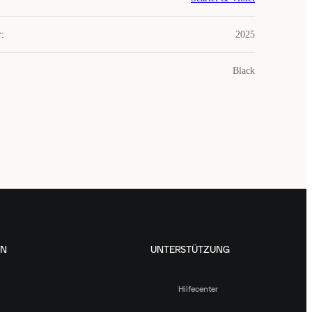
r
:
2025
Black
EN
UNTERSTÜTZUNG
Hilfecenter