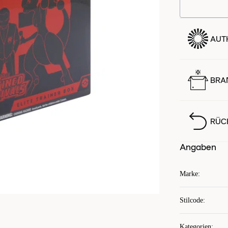
AUTH
BRA
RÜC
Angaben
Marke
:
Stilcode
:
Kategorien
: