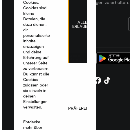
zugeschnittene Produktempfehlungen zu erhalten.
Cookies.
Cookies sind
kleine
Dateien, die
ALLE
dazu dienen,
ERLAUBEN
dir
personalisierte
Deutschland
|
Deutsch
|
€ EUR
Inhalte
anzuzeigen
und deine
Erfahrung auf
unserer Seite
zu verbessern.
Du kannst alle
Cookies
zulassen oder
sie einzeln in
deinen
Einstellungen
verwalten.
PRÄFERENZEN
Entdecke
mehr über