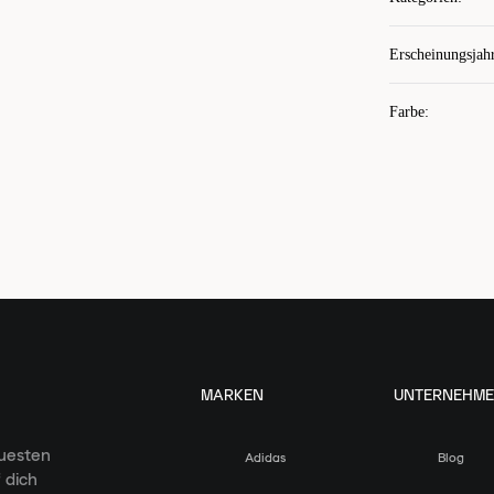
Erscheinungsjah
Farbe
:
MARKEN
UNTERNEHM
euesten
Adidas
Blog
 dich