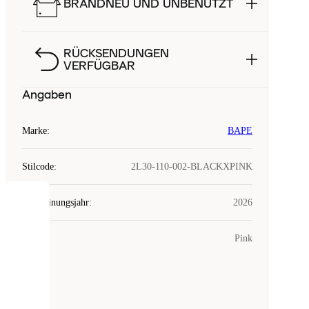
BRANDNEU UND UNBENUTZT
RÜCKSENDUNGEN
VERFÜGBAR
Angaben
Marke
:
BAPE
Stilcode
:
2L30-110-002-BLACKXPINK
Erscheinungsjahr
:
2026
COOKIES
Farbe
:
Pink
Laced
verwendet
Cookies.
Cookies
sind