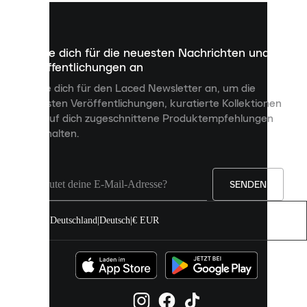
kleine
Dateien,
die
dazu
Melde dich für die neuesten Nachrichten und
dienen,
Veröffentlichungen an
dir
personalisierte
Melde dich für den Laced Newsletter an, um die
Inhalte
neuesten Veröffentlichungen, kuratierte Kollektionen
anzuzeigen
und auf dich zugeschnittene Produktempfehlungen
und
zu erhalten.
deine
Erfahrung
auf
unserer
Seite
SENDEN
zu
verbessern.
Deutschland
|
Deutsch
|
€ EUR
Du
kannst
alle
Cookies
zulassen
oder
sie