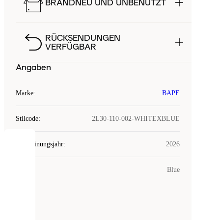
BRANDNEU UND UNBENUTZT
RÜCKSENDUNGEN
VERFÜGBAR
Angaben
Marke
:
BAPE
Stilcode
:
2L30-110-002-WHITEXBLUE
Erscheinungsjahr
:
2026
COOKIES
Farbe
:
Blue
Laced
verwendet
Cookies.
Cookies
sind