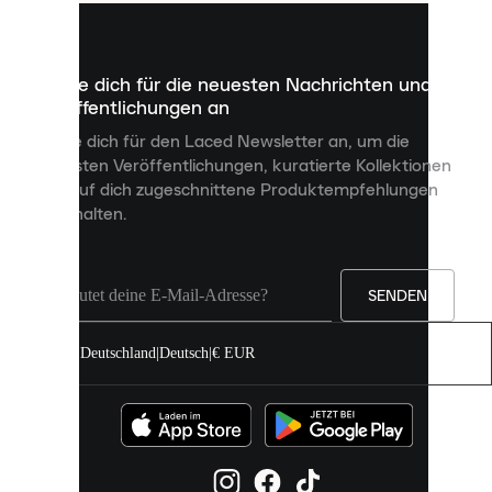
kleine
Dateien,
die
dazu
Melde dich für die neuesten Nachrichten und
dienen,
Veröffentlichungen an
dir
personalisierte
Melde dich für den Laced Newsletter an, um die
Inhalte
neuesten Veröffentlichungen, kuratierte Kollektionen
anzuzeigen
und auf dich zugeschnittene Produktempfehlungen
und
zu erhalten.
deine
Erfahrung
auf
unserer
Seite
SENDEN
zu
verbessern.
Deutschland
|
Deutsch
|
€ EUR
Du
kannst
alle
Cookies
zulassen
oder
sie