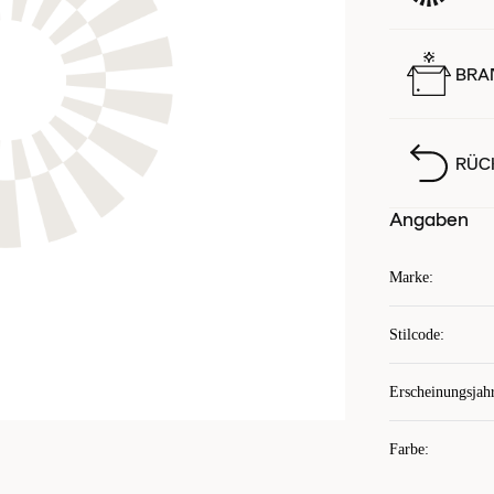
BRA
RÜC
Angaben
Marke
:
Stilcode
:
Erscheinungsjah
Farbe
: