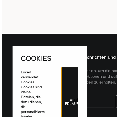
COOKIES
Melde dich für die neuesten Nachrichten und
Veröffentlichungen an
Melde dich für den Laced Newsletter an, um die n
Laced
Veröffentlichungen, kuratierte Kollektionen und auf
verwendet
zugeschnittene Produktempfehlungen zu erhalten.
Cookies.
Cookies sind
kleine
Dateien, die
ALLE
dazu dienen,
ERLAUBEN
dir
personalisierte
Deutschland
|
Deutsch
|
€ EUR
Inhalte