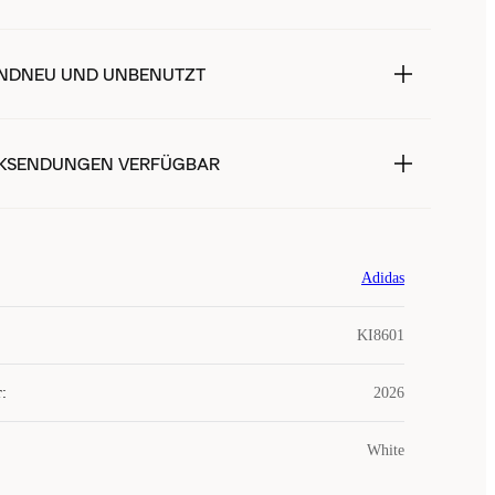
NDNEU UND UNBENUTZT
KSENDUNGEN VERFÜGBAR
Adidas
KI8601
r
:
2026
White