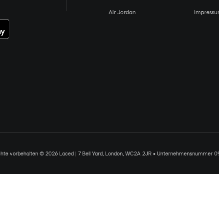
Air Jordan
Impress
chte vorbehalten © 2026 Laced | 7 Bell Yard, London, WC2A 2JR • Unternehmensnummer 