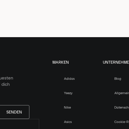
MARKEN
UNTERNEHM
euesten
Adidas
Blog
 dich
Yeezy
Allgemei
Nike
Datensch
SENDEN
Asics
Cookie-Ri