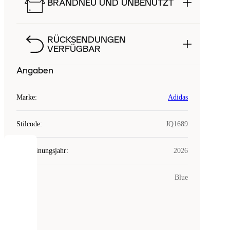
BRANDNEU UND UNBENUTZT
RÜCKSENDUNGEN
VERFÜGBAR
Angaben
Marke
:
Adidas
Stilcode
:
JQ1689
Erscheinungsjahr
:
2026
COOKIES
Farbe
:
Blue
Laced
verwendet
Cookies.
Cookies
sind