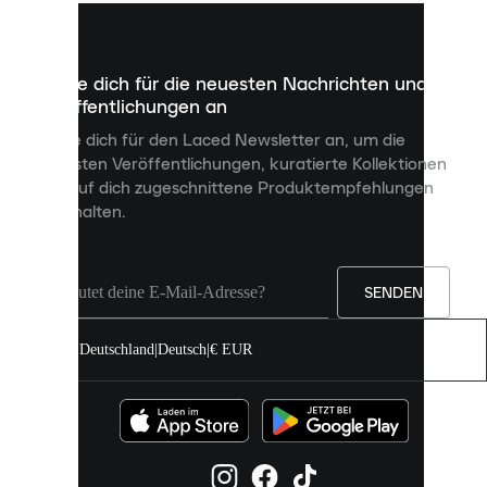
kleine
Dateien,
die
dazu
Melde dich für die neuesten Nachrichten und
dienen,
Veröffentlichungen an
dir
personalisierte
Melde dich für den Laced Newsletter an, um die
Inhalte
neuesten Veröffentlichungen, kuratierte Kollektionen
anzuzeigen
und auf dich zugeschnittene Produktempfehlungen
und
zu erhalten.
deine
Erfahrung
auf
unserer
Seite
SENDEN
zu
verbessern.
Deutschland
|
Deutsch
|
€ EUR
Du
kannst
alle
Cookies
zulassen
oder
sie