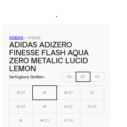
ADIDAS
/
JH5226
ADIDAS ADIZERO
FINESSE FLASH AQUA
ZERO METALIC LUCID
LEMON
Verfügbare Größen
:
UK
EU
US
39 1/3
40
40 2/3
42
42 2/3
44
44 2/3
45 1/3
46
46 2/3
47 1/3