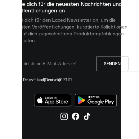
Melde dich für die neuesten Nachrichten und
dienen,
Veröffentlichungen an
dir
personalisierte
Melde dich für den Laced Newsletter an, um die
Inhalte
neuesten Veröffentlichungen, kuratierte Kollektionen
anzuzeigen
und auf dich zugeschnittene Produktempfehlungen
und
zu erhalten.
deine
Erfahrung
auf
unserer
Seite
SENDEN
zu
verbessern.
Deutschland
|
Deutsch
|
€ EUR
Du
kannst
alle
Cookies
zulassen
oder
sie
einzeln
in
deinen