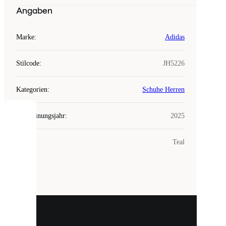
Angaben
Marke
:
Adidas
Stilcode
:
JH5226
Kategorien
:
Schuhe Herren
Erscheinungsjahr
:
2025
COOKIES
Farbe
:
Teal
Laced
verwendet
Cookies.
Cookies
sind
kleine
Dateien,
die
dazu