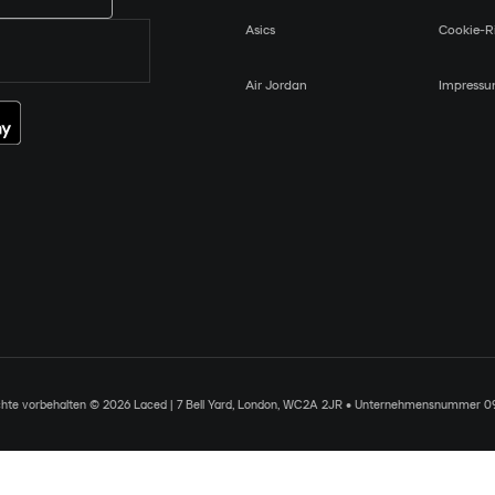
Asics
Cookie-Ri
Air Jordan
Impress
chte vorbehalten © 2026 Laced | 7 Bell Yard, London, WC2A 2JR • Unternehmensnummer 