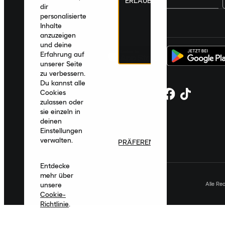
ERLAUBEN
dir
personalisierte
Deutschland
|
Deutsch
|
€ EUR
Inhalte
anzuzeigen
und deine
Erfahrung auf
unserer Seite
zu verbessern.
Du kannst alle
Cookies
zulassen oder
sie einzeln in
deinen
Einstellungen
verwalten.
PRÄFERENZEN
Entdecke
mehr über
Alle Re
unsere
Cookie-
Richtlinie
.