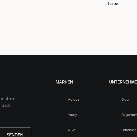
Farbe
:
MARKEN
UNTERNEHM
euesten
Adidas
Blog
 dich
Yeezy
Allgemei
Nike
Datensch
SENDEN