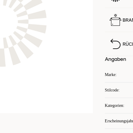
BRA
RÜC
Angaben
Marke
:
Stilcode
:
Kategorien
:
Erscheinungsjah