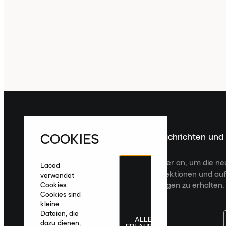
COOKIES
Melde dich für die neuesten Nachrichten und
Veröffentlichungen an
Melde dich für den Laced Newsletter an, um die n
Laced
Veröffentlichungen, kuratierte Kollektionen und auf
verwendet
zugeschnittene Produktempfehlungen zu erhalten.
Cookies.
Cookies sind
kleine
Dateien, die
ALLE
dazu dienen,