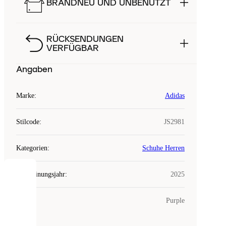
BRANDNEU UND UNBENUTZT
RÜCKSENDUNGEN
VERFÜGBAR
Angaben
Marke
:
Adidas
Stilcode
:
JS2981
Kategorien
:
Schuhe Herren
Erscheinungsjahr
:
2025
COOKIES
Farbe
:
Purple
Laced
verwendet
Cookies.