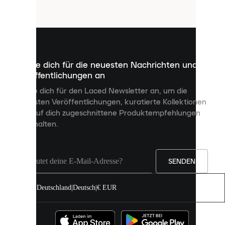
Cookies
sind
kleine
Dateien,
die
dazu
Melde dich für die neuesten Nachrichten und
dienen,
Veröffentlichungen an
dir
personalisierte
Melde dich für den Laced Newsletter an, um die
Inhalte
neuesten Veröffentlichungen, kuratierte Kollektionen
anzuzeigen
und auf dich zugeschnittene Produktempfehlungen
und
zu erhalten.
deine
Erfahrung
auf
unserer
Seite
SENDEN
zu
verbessern.
Deutschland
|
Deutsch
|
€ EUR
Du
kannst
alle
Cookies