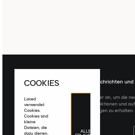
COOKIES
Melde dich für die neuesten Nachrichten und
Veröffentlichungen an
Melde dich für den Laced Newsletter an, um die n
Laced
Veröffentlichungen, kuratierte Kollektionen und auf
verwendet
zugeschnittene Produktempfehlungen zu erhalten.
Cookies.
Cookies sind
kleine
Dateien, die
ALLE
dazu dienen,