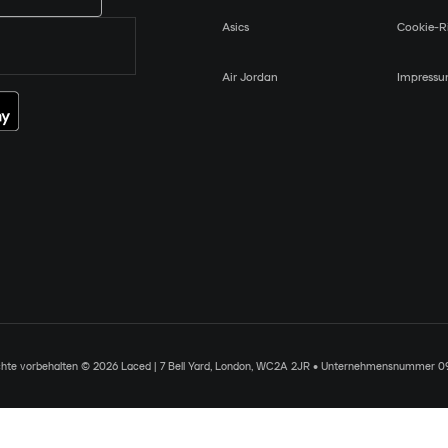
Asics
Cookie-Ri
Air Jordan
Impress
chte vorbehalten © 2026 Laced | 7 Bell Yard, London, WC2A 2JR • Unternehmensnummer 