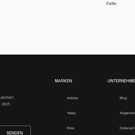
Farbe
:
MARKEN
UNTERNEHM
euesten
Adidas
Blog
 dich
Yeezy
Allgemei
Nike
Datensch
SENDEN