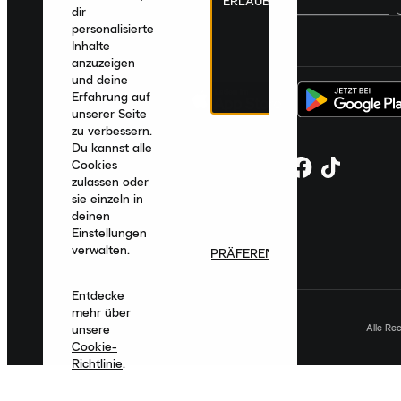
ERLAUBEN
dir
personalisierte
Deutschland
|
Deutsch
|
€ EUR
Inhalte
anzuzeigen
und deine
Erfahrung auf
unserer Seite
zu verbessern.
Du kannst alle
Cookies
zulassen oder
sie einzeln in
deinen
Einstellungen
verwalten.
PRÄFERENZEN
Entdecke
mehr über
Alle Re
unsere
Cookie-
Richtlinie
.