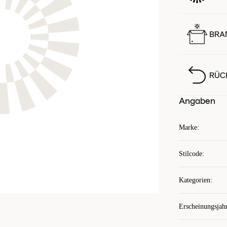
BRA
RÜC
Angaben
Marke
:
Stilcode
:
Kategorien
:
Erscheinungsjah