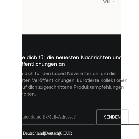
Farbe
:
White
Laced
verwendet
Cookies.
Cookies
sind
kleine
Dateien,
die
dazu
Melde dich für die neuesten Nachrichten und
dienen,
Veröffentlichungen an
dir
personalisierte
Melde dich für den Laced Newsletter an, um die
Inhalte
neuesten Veröffentlichungen, kuratierte Kollektionen
anzuzeigen
und auf dich zugeschnittene Produktempfehlungen
und
zu erhalten.
deine
Erfahrung
auf
unserer
Seite
SENDEN
zu
verbessern.
Deutschland
|
Deutsch
|
€ EUR
Du