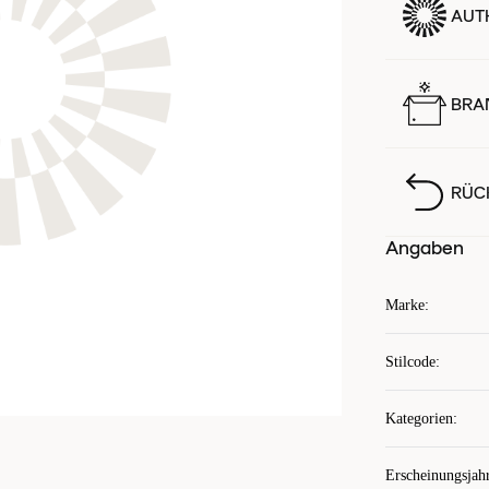
AUTH
BRA
RÜC
Angaben
Marke
:
Stilcode
:
Kategorien
:
Erscheinungsjah