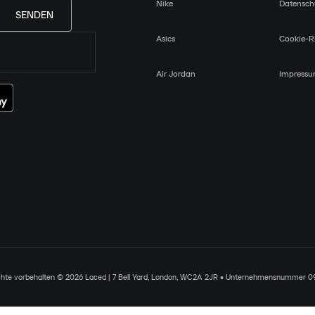
Nike
Datensch
SENDEN
Asics
Cookie-Ri
Air Jordan
Impress
chte vorbehalten © 2026 Laced | 7 Bell Yard, London, WC2A 2JR • Unternehmensnummer 