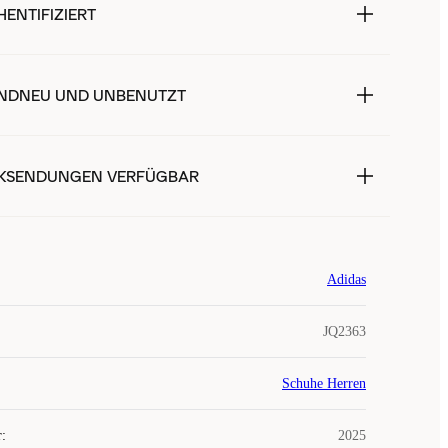
ENTIFIZIERT
NDNEU UND UNBENUTZT
KSENDUNGEN VERFÜGBAR
Adidas
JQ2363
Schuhe Herren
r
:
2025