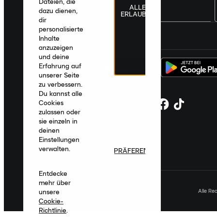
Dateien, die
ALLE
dazu dienen,
ERLAUBEN
dir
personalisierte
Deutschland
|
Deutsch
|
€ EUR
Inhalte
anzuzeigen
und deine
Erfahrung auf
unserer Seite
zu verbessern.
Du kannst alle
Cookies
zulassen oder
sie einzeln in
deinen
Einstellungen
verwalten.
PRÄFERENZEN
Entdecke
mehr über
Alle Re
unsere
Cookie-
Richtlinie
.