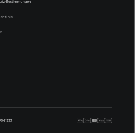
utz-Bestimmungen
chtlinie
um
09541333