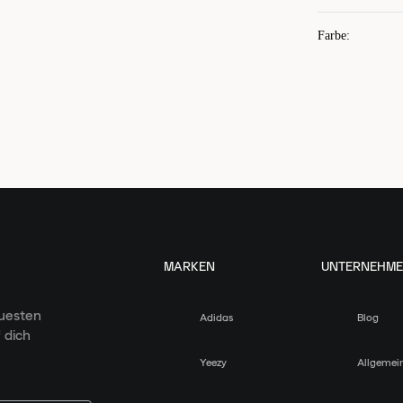
Farbe
:
MARKEN
UNTERNEHM
euesten
Adidas
Blog
 dich
Yeezy
Allgemei