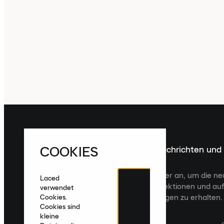
COOKIES
Melde dich für die neuesten Nachrichten und
Veröffentlichungen an
Melde dich für den Laced Newsletter an, um die n
Laced
Veröffentlichungen, kuratierte Kollektionen und auf
verwendet
zugeschnittene Produktempfehlungen zu erhalten.
Cookies.
Cookies sind
kleine