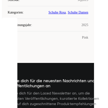
Kategorien
:
Schuhe Rosa
,
Schuhe Damen
Erscheinungsjahr
:
2025
COOKIES
Farbe
:
Pink
Laced
verwendet
Cookies.
Cookies
sind
kleine
Dateien,
die
dazu
Melde dich für die neuesten Nachrichten und
dienen,
Veröffentlichungen an
dir
personalisierte
Melde dich für den Laced Newsletter an, um die
Inhalte
neuesten Veröffentlichungen, kuratierte Kollektionen
anzuzeigen
und auf dich zugeschnittene Produktempfehlungen
und