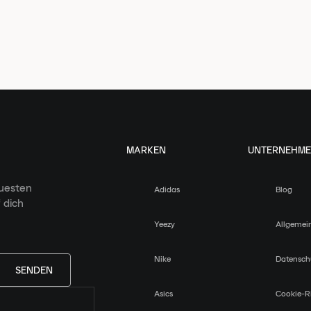
MARKEN
UNTERNEHM
euesten
Adidas
Blog
 dich
Yeezy
Allgemei
Nike
Datensch
SENDEN
Asics
Cookie-Ri