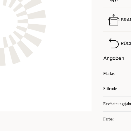
BRA
RÜC
Angaben
Marke
:
Stilcode
:
Erscheinungsjah
Farbe
: