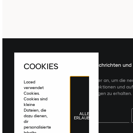
COOKIES
Melde dich für die neuesten Nachrichten und
Veröffentlichungen an
Melde dich für den Laced Newsletter an, um die n
Laced
Veröffentlichungen, kuratierte Kollektionen und auf
verwendet
zugeschnittene Produktempfehlungen zu erhalten.
Cookies.
Cookies sind
kleine
Dateien, die
ALLE
dazu dienen,
ERLAUBEN
dir
personalisierte
Deutschland
|
Deutsch
|
€ EUR
Inhalte