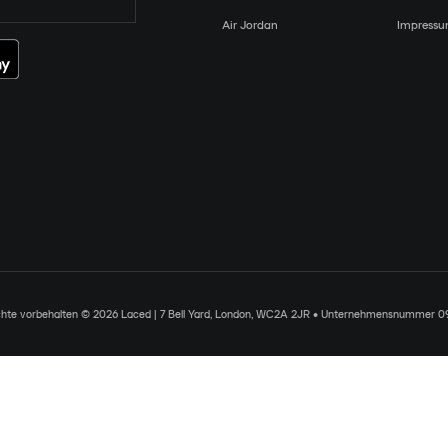
Air Jordan
Impress
chte vorbehalten © 2026 Laced | 7 Bell Yard, London, WC2A 2JR • Unternehmensnummer 