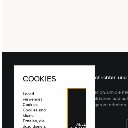
COOKIES
Melde dich für die neuesten Nachrichten und
Veröffentlichungen an
Melde dich für den Laced Newsletter an, um die n
Laced
Veröffentlichungen, kuratierte Kollektionen und auf
verwendet
zugeschnittene Produktempfehlungen zu erhalten.
Cookies.
Cookies sind
kleine
Dateien, die
ALLE
dazu dienen,