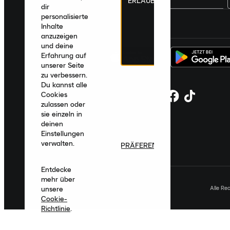
ERLAUBEN
dir
personalisierte
Deutschland
|
Deutsch
|
€ EUR
Inhalte
anzuzeigen
und deine
Erfahrung auf
unserer Seite
zu verbessern.
Du kannst alle
Cookies
zulassen oder
sie einzeln in
deinen
Einstellungen
verwalten.
PRÄFERENZEN
Entdecke
mehr über
Alle Re
unsere
Cookie-
Richtlinie
.