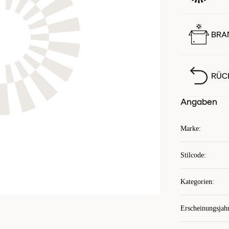
BRA
RÜC
Angaben
Marke
:
Stilcode
:
Kategorien
:
Erscheinungsjah