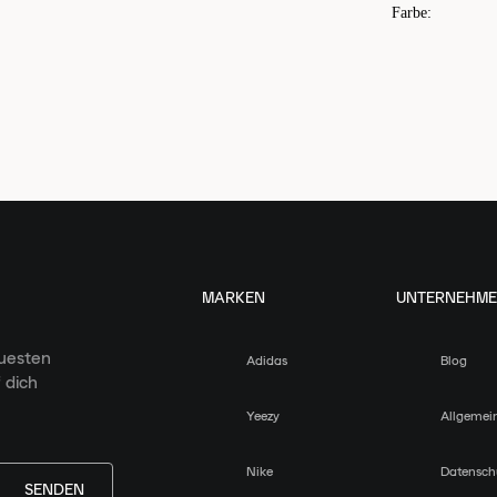
Farbe
:
MARKEN
UNTERNEHM
euesten
Adidas
Blog
 dich
Yeezy
Allgemei
Nike
Datensch
SENDEN