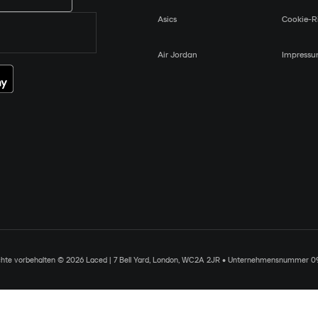
Asics
Cookie-Ri
Air Jordan
Impress
chte vorbehalten © 2026 Laced | 7 Bell Yard, London, WC2A 2JR • Unternehmensnummer 