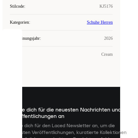
Stilcode
:
KJ5176
Kategorien
:
Schuhe Herren
Erscheinungsjahr
:
2026
COOKIES
Farbe
:
Cream
Laced
verwendet
Cookies.
Cookies
sind
kleine
Dateien,
die
dazu
Melde dich für die neuesten Nachrichten und
dienen,
Veröffentlichungen an
dir
personalisierte
Melde dich für den Laced Newsletter an, um die
Inhalte
neuesten Veröffentlichungen, kuratierte Kollektionen
anzuzeigen