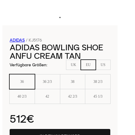
ADIDAS
/
KJ5176
ADIDAS BOWLING SHOE
ANFU CREAM TAN
Verfügbare Größen
:
UK
EU
US
36
36 2/3
38
38 2/3
40 2/3
42
42 2/3
45 1/3
512€