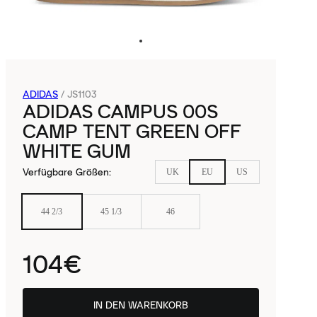
ADIDAS
/
JS1103
ADIDAS CAMPUS 00S
CAMP TENT GREEN OFF
WHITE GUM
Verfügbare Größen
:
UK
EU
US
44 2/3
45 1/3
46
104€
IN DEN WARENKORB