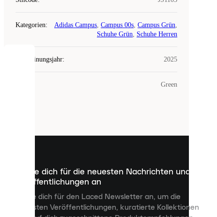
Kategorien
:
Adidas Campus
,
Campus 00s
,
Campus Grün
,
Schuhe Grün
,
Schuhe Herren
Erscheinungsjahr
:
2025
COOKIES
Farbe
:
Green
Laced
verwendet
Cookies.
Cookies
sind
kleine
Dateien,
die
dazu
Melde dich für die neuesten Nachrichten und
dienen,
Veröffentlichungen an
dir
personalisierte
Melde dich für den Laced Newsletter an, um die
Inhalte
neuesten Veröffentlichungen, kuratierte Kollektionen
anzuzeigen