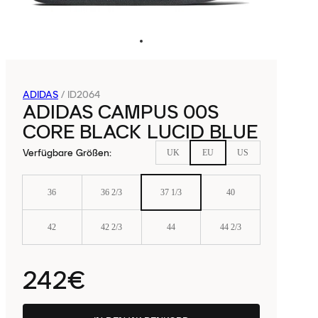
ADIDAS
/
ID2064
ADIDAS CAMPUS 00S
CORE BLACK LUCID BLUE
Verfügbare Größen
:
UK
EU
US
36
36 2/3
37 1/3
40
42
42 2/3
44
44 2/3
242€