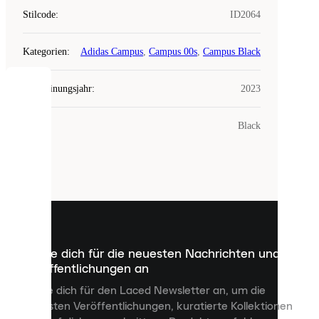
Stilcode
:
ID2064
Kategorien
:
Adidas Campus
,
Campus 00s
,
Campus Black
Erscheinungsjahr
:
2023
COOKIES
Farbe
:
Black
Laced
verwendet
Cookies.
Cookies
sind
kleine
Dateien,
die
dazu
Melde dich für die neuesten Nachrichten und
dienen,
Veröffentlichungen an
dir
personalisierte
Melde dich für den Laced Newsletter an, um die
Inhalte
neuesten Veröffentlichungen, kuratierte Kollektionen
anzuzeigen