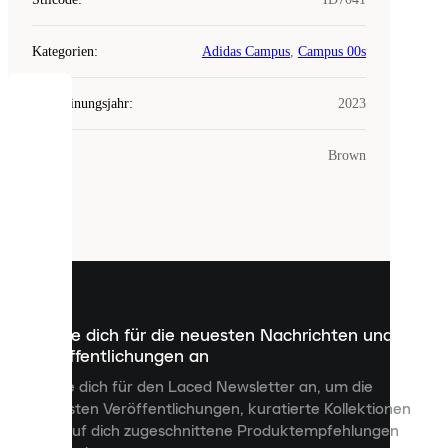
Kategorien
:
Adidas Campus
,
Campus 00s
Erscheinungsjahr
:
2023
COOKIES
Farbe
:
Brown
Laced
verwendet
Cookies.
Cookies
sind
kleine
Dateien,
die
dazu
Melde dich für die neuesten Nachrichten und
dienen,
Veröffentlichungen an
dir
personalisierte
Melde dich für den Laced Newsletter an, um die
Inhalte
neuesten Veröffentlichungen, kuratierte Kollektionen
anzuzeigen
und auf dich zugeschnittene Produktempfehlungen
und