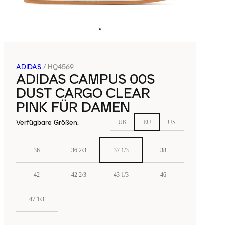
ADIDAS
/
HQ4569
ADIDAS CAMPUS 00S
DUST CARGO CLEAR
PINK FÜR DAMEN
Verfügbare Größen
:
UK
EU
US
36
36 2/3
37 1/3
38
42
42 2/3
43 1/3
46
47 1/3