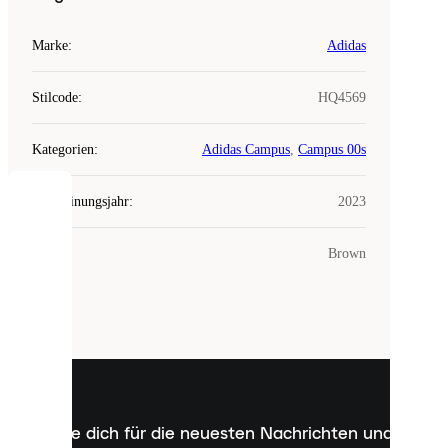
Marke
:
Adidas
Stilcode
:
HQ4569
Kategorien
:
Adidas Campus
,
Campus 00s
Erscheinungsjahr
:
2023
COOKIES
Farbe
:
Brown
Laced
verwendet
Cookies.
Cookies
sind
kleine
Dateien,
die
dazu
Melde dich für die neuesten Nachrichten und
dienen,