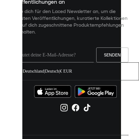
Veröffentlichungen an
dir
personalisierte
Melde dich für den Laced Newsletter an, um die
Inhalte
neuesten Veröffentlichungen, kuratierte Kollektionen
anzuzeigen
und auf dich zugeschnittene Produktempfehlungen
und
zu erhalten.
deine
Erfahrung
auf
unserer
Seite
SENDEN
zu
verbessern.
Deutschland
|
Deutsch
|
€ EUR
Du
kannst
alle
Cookies
zulassen
oder
sie
einzeln
in
deinen
Einstellungen
verwalten.