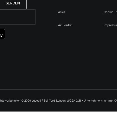
SENDEN
Asics
Cookie-Ri
Air Jordan
Impress
chte vorbehalten © 2026 Laced | 7 Bell Yard, London, WC2A 2JR • Unternehmensnummer 