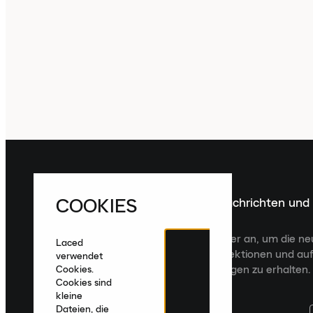
COOKIES
Melde dich für die neuesten Nachrichten und
Veröffentlichungen an
Melde dich für den Laced Newsletter an, um die n
Laced
Veröffentlichungen, kuratierte Kollektionen und auf
verwendet
zugeschnittene Produktempfehlungen zu erhalten.
Cookies.
Cookies sind
kleine
Dateien, die