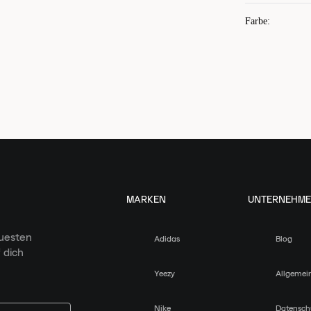
Farbe
:
MARKEN
UNTERNEHM
euesten
Adidas
Blog
 dich
Yeezy
Allgemei
Nike
Datensch