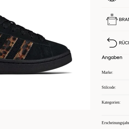
BRA
RÜC
Angaben
Marke
:
Stilcode
:
Kategorien
:
Erscheinungsjah