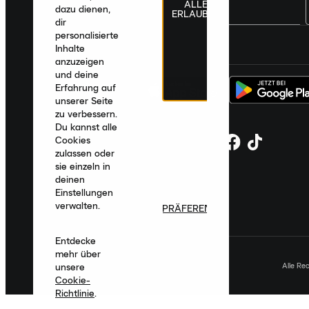
ALLE
dazu dienen,
ERLAUBEN
dir
personalisierte
Deutschland
|
Deutsch
|
€ EUR
Inhalte
anzuzeigen
und deine
Erfahrung auf
unserer Seite
zu verbessern.
Du kannst alle
Cookies
zulassen oder
sie einzeln in
deinen
Einstellungen
verwalten.
PRÄFERENZEN
Entdecke
mehr über
Alle Re
unsere
Cookie-
Richtlinie
.