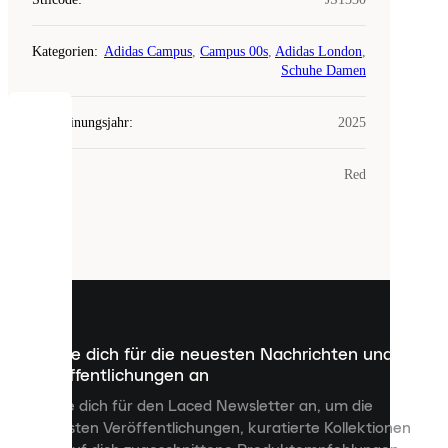
Kategorien
:
Adidas Campus
,
Campus 00s
,
Adidas London
,
Schuhe Damen
Erscheinungsjahr
:
2025
COOKIES
Farbe
:
Red
Laced
verwendet
Cookies.
Cookies
sind
kleine
Dateien,
die
dazu
Melde dich für die neuesten Nachrichten und
dienen,
Veröffentlichungen an
dir
personalisierte
Melde dich für den Laced Newsletter an, um die
Inhalte
neuesten Veröffentlichungen, kuratierte Kollektionen
anzuzeigen