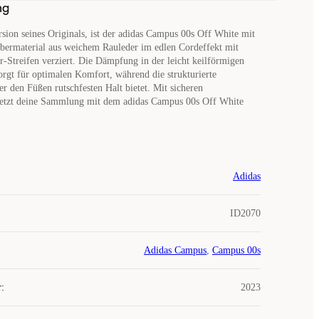
ng
rsion seines Originals, ist der adidas Campus 00s Off White mit
bermaterial aus weichem Rauleder im edlen Cordeffekt mit
r-Streifen verziert. Die Dämpfung in der leicht keilförmigen
rgt für optimalen Komfort, während die strukturierte
 den Füßen rutschfesten Halt bietet. Mit sicheren
jetzt deine Sammlung mit dem adidas Campus 00s Off White
Adidas
ID2070
Adidas Campus
,
Campus 00s
r
:
2023