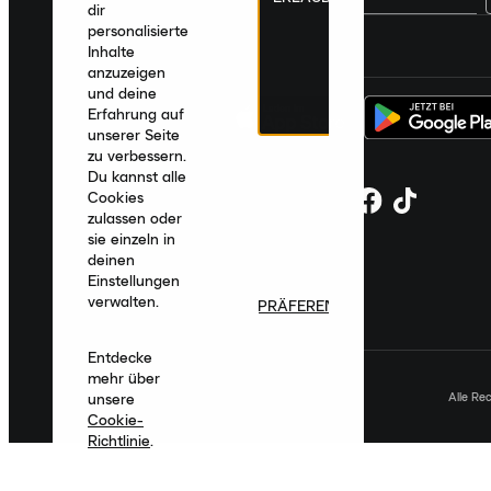
dir
personalisierte
Deutschland
|
Deutsch
|
€ EUR
Inhalte
anzuzeigen
und deine
Erfahrung auf
unserer Seite
zu verbessern.
Du kannst alle
Cookies
zulassen oder
sie einzeln in
deinen
Einstellungen
verwalten.
PRÄFERENZEN
Entdecke
mehr über
Alle Re
unsere
Cookie-
Richtlinie
.