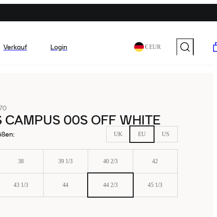
Verkauf
Login
€ EUR
70
 CAMPUS 00S OFF WHITE
ößen
:
UK
EU
US
38
39 1/3
40 2/3
42
43 1/3
44
44 2/3
45 1/3