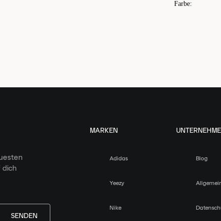
Farbe
:
MARKEN
UNTERNEHM
euesten
Adidas
Blog
 dich
Yeezy
Allgemei
Nike
Datensch
SENDEN