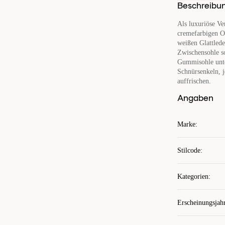
Beschreibu
Als luxuriöse Ve
cremefarbigen O
weißen Glattlede
Zwischensohle so
Gummisohle unter
Schnürsenkeln, 
auffrischen.
Angaben
Marke
:
Stilcode
:
Kategorien
:
Erscheinungsjah