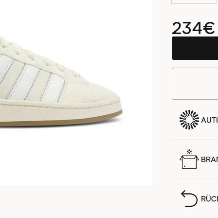
234€
AUTH
BRA
RÜC