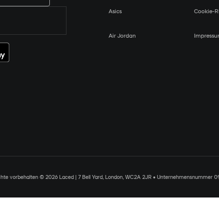
Asics
Cookie-Ri
Air Jordan
Impress
chte vorbehalten © 2026 Laced | 7 Bell Yard, London, WC2A 2JR • Unternehmensnummer 