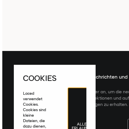
COOKIES
Melde dich für die neuesten Nachrichten und
Veröffentlichungen an
Melde dich für den Laced Newsletter an, um die n
Laced
Veröffentlichungen, kuratierte Kollektionen und auf
verwendet
zugeschnittene Produktempfehlungen zu erhalten.
Cookies.
Cookies sind
kleine
Dateien, die
ALLE
dazu dienen,
ERLAUBEN