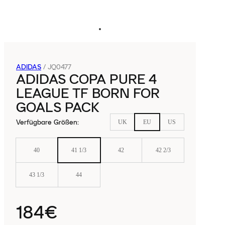
ADIDAS
/
JQ0477
ADIDAS COPA PURE 4
LEAGUE TF BORN FOR
GOALS PACK
Verfügbare Größen
:
UK
EU
US
40
41 1/3
42
42 2/3
43 1/3
44
184€