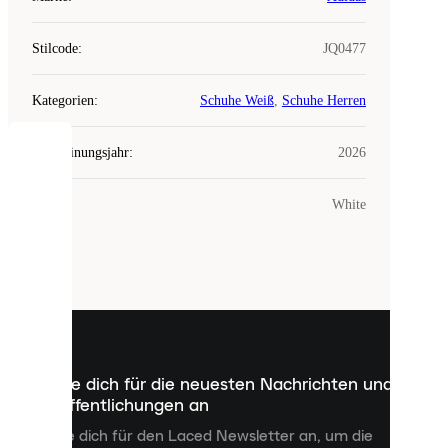
Stilcode
:
JQ0477
Kategorien
:
Schuhe Weiß
,
Schuhe Herren
Erscheinungsjahr
:
2026
COOKIES
Farbe
:
White
Laced
verwendet
Cookies.
Cookies
sind
kleine
Dateien,
die
dazu
Melde dich für die neuesten Nachrichten und
dienen,
Veröffentlichungen an
dir
personalisierte
Melde dich für den Laced Newsletter an, um die
Inhalte