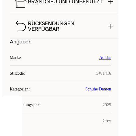
BRANDNEU UND UNBENUTZT
RÜCKSENDUNGEN
VERFÜGBAR
Angaben
Marke
:
Adidas
Stilcode
:
GW1416
Kategorien
:
Schuhe Damen
Erscheinungsjahr
:
2025
COOKIES
Farbe
:
Grey
Laced
verwendet
Cookies.