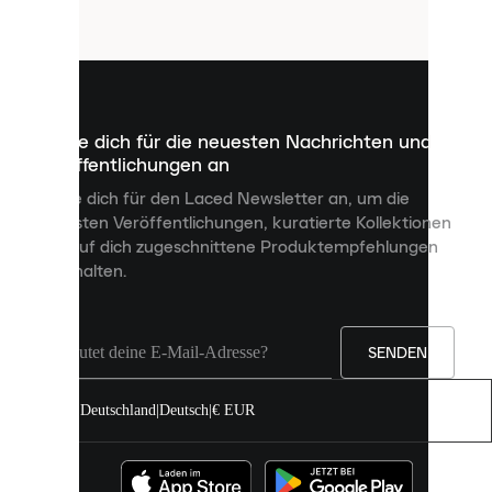
Cookies
sind
kleine
Dateien,
die
dazu
Melde dich für die neuesten Nachrichten und
dienen,
Veröffentlichungen an
dir
personalisierte
Melde dich für den Laced Newsletter an, um die
Inhalte
neuesten Veröffentlichungen, kuratierte Kollektionen
anzuzeigen
und auf dich zugeschnittene Produktempfehlungen
und
zu erhalten.
deine
Erfahrung
auf
unserer
Seite
SENDEN
zu
verbessern.
Deutschland
|
Deutsch
|
€ EUR
Du
kannst
alle
Cookies