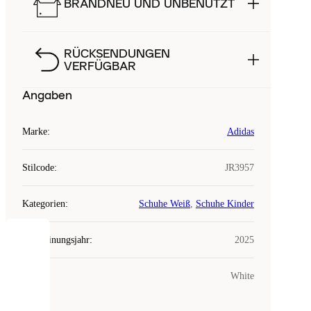
BRANDNEU UND UNBENUTZT
RÜCKSENDUNGEN
VERFÜGBAR
Angaben
Marke
:
Adidas
Stilcode
:
JR3957
Kategorien
:
Schuhe Weiß
,
Schuhe Kinder
Erscheinungsjahr
:
2025
COOKIES
Farbe
:
White
Laced
verwendet
Cookies.