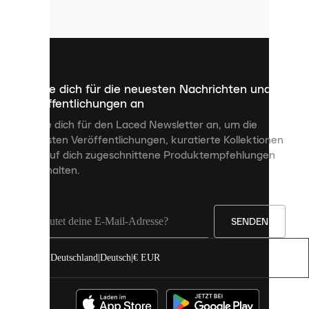
Cookies
sind
kleine
Dateien,
die
dazu
Melde dich für die neuesten Nachrichten und
dienen,
Veröffentlichungen an
dir
personalisierte
Melde dich für den Laced Newsletter an, um die
Inhalte
neuesten Veröffentlichungen, kuratierte Kollektionen
anzuzeigen
und auf dich zugeschnittene Produktempfehlungen
und
zu erhalten.
deine
Erfahrung
auf
unserer
Seite
SENDEN
zu
verbessern.
Deutschland
|
Deutsch
|
€ EUR
Du
kannst
alle
Cookies