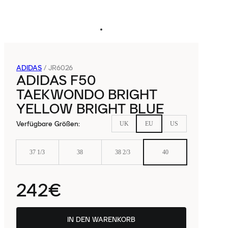
ADIDAS
/
JR6026
ADIDAS F50
TAEKWONDO BRIGHT
YELLOW BRIGHT BLUE
Verfügbare Größen
:
UK
EU
US
37 1/3
38
38 2/3
40
242€
IN DEN WARENKORB