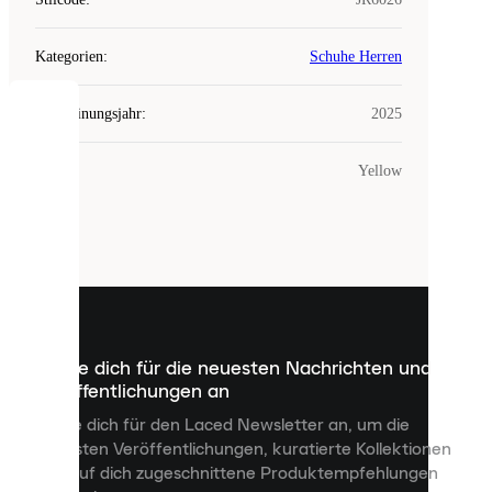
Kategorien
:
Schuhe Herren
Erscheinungsjahr
:
2025
COOKIES
Farbe
:
Yellow
Laced
verwendet
Cookies.
Cookies
sind
kleine
Dateien,
die
dazu
Melde dich für die neuesten Nachrichten und
dienen,
Veröffentlichungen an
dir
personalisierte
Melde dich für den Laced Newsletter an, um die
Inhalte
neuesten Veröffentlichungen, kuratierte Kollektionen
anzuzeigen
und auf dich zugeschnittene Produktempfehlungen
und