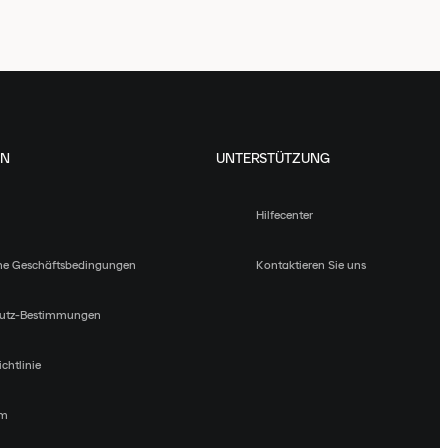
EN
UNTERSTÜTZUNG
Hilfecenter
ne Geschäftsbedingungen
Kontaktieren Sie uns
utz-Bestimmungen
chtlinie
um