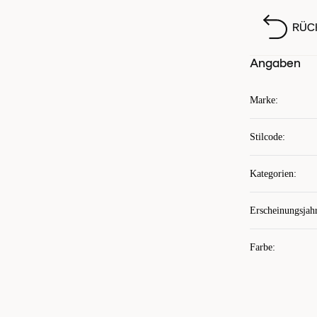
RÜC
Angaben
Marke
:
Stilcode
:
Kategorien
:
Erscheinungsjah
Farbe
: