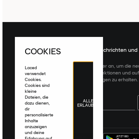
COOKIES
Melde dich für die neuesten Nachrichten und
Veröffentlichungen an
Melde dich für den Laced Newsletter an, um die n
Laced
Veröffentlichungen, kuratierte Kollektionen und auf
verwendet
zugeschnittene Produktempfehlungen zu erhalten.
Cookies.
Cookies sind
kleine
Dateien, die
ALLE
dazu dienen,
ERLAUBEN
dir
personalisierte
Deutschland
|
Deutsch
|
€ EUR
Inhalte
anzuzeigen
und deine
Erfahrung auf