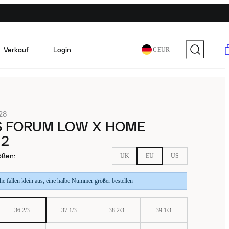
Verkauf
Login
€ EUR
28
S FORUM LOW X HOME
 2
ößen
:
UK
EU
US
e fallen klein aus, eine halbe Nummer größer bestellen
36 2/3
37 1/3
38 2/3
39 1/3