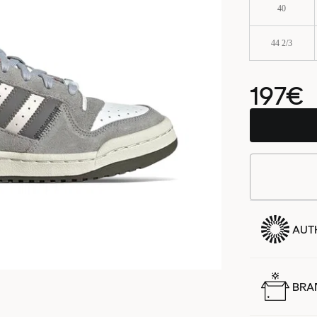
40
44 2/3
197€
AUTH
BRA