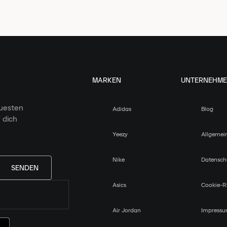
MARKEN
UNTERNEHM
euesten
Adidas
Blog
 dich
Yeezy
Allgemei
Nike
Datensch
SENDEN
Asics
Cookie-Ri
Air Jordan
Impress