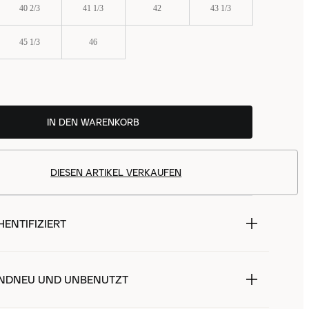
40 2/3
41 1/3
42
43 1/3
45 1/3
46
IN DEN WARENKORB
DIESEN ARTIKEL VERKAUFEN
ENTIFIZIERT
NDNEU UND UNBENUTZT