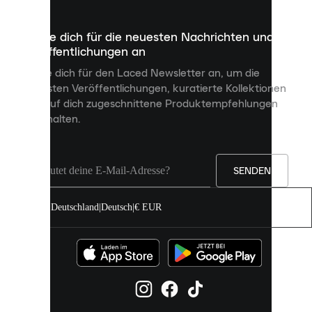
die
dazu
Melde dich für die neuesten Nachrichten und
dienen,
Veröffentlichungen an
dir
personalisierte
Melde dich für den Laced Newsletter an, um die
Inhalte
neuesten Veröffentlichungen, kuratierte Kollektionen
anzuzeigen
und auf dich zugeschnittene Produktempfehlungen
und
zu erhalten.
deine
Erfahrung
auf
unserer
Seite
SENDEN
zu
verbessern.
Deutschland
|
Deutsch
|
€ EUR
Du
kannst
alle
Cookies
zulassen
oder
sie
einzeln