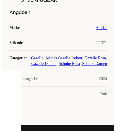
VERFÜGBAR
Angaben
Marke
:
Adidas
Stilcode
:
JI1371
Kategorien
:
Gazelle
,
Adidas Gazelle Indoor
,
Gazelle Rosa
,
Gazelle Damen
,
Schuhe Rosa
,
Schuhe Damen
Erscheinungsjahr
:
2024
COOKIES
Farbe
:
Pink
Laced
verwendet
Cookies.
Cookies
sind
kleine
Dateien,