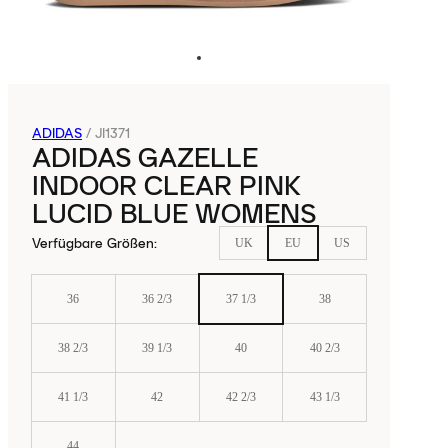
ADIDAS
/
JI1371
ADIDAS GAZELLE
INDOOR CLEAR PINK
LUCID BLUE WOMENS
Verfügbare Größen
:
UK
EU
US
36
36 2/3
37 1/3
38
38 2/3
39 1/3
40
40 2/3
41 1/3
42
42 2/3
43 1/3
44