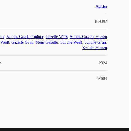
Adidas
IE9092
lle
,
Adidas Gazelle Indoor
,
Gazelle Weiß
,
Adidas Gazelle Herren
Weiß
,
Gazelle Grün
,
Mens Gazelle
,
Schuhe Weiß
,
Schuhe Grün
,
Schuhe Herren
r
:
2024
White