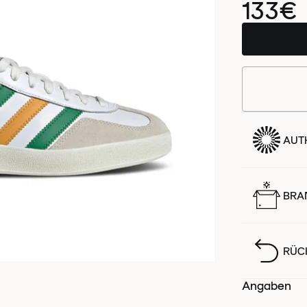
133€
AUTH
BRA
RÜC
Angaben