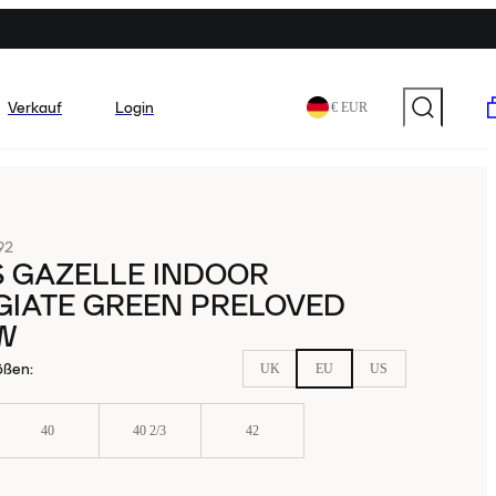
Verkauf
Login
€ EUR
92
S GAZELLE INDOOR
GIATE GREEN PRELOVED
W
ößen
:
UK
EU
US
40
40 2/3
42