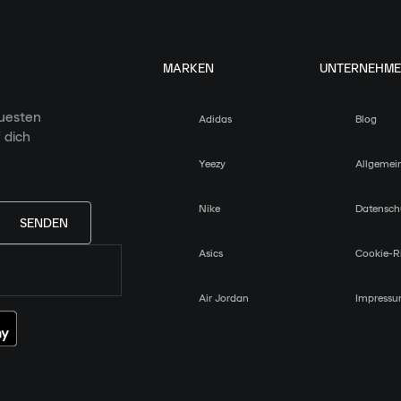
MARKEN
UNTERNEHM
euesten
Adidas
Blog
 dich
Yeezy
Allgemei
Nike
Datensch
SENDEN
Asics
Cookie-Ri
Air Jordan
Impress