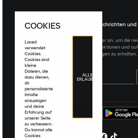
COOKIES
Melde dich für die neuesten Nachrichten und
Veröffentlichungen an
Melde dich für den Laced Newsletter an, um die n
Laced
Veröffentlichungen, kuratierte Kollektionen und auf
verwendet
zugeschnittene Produktempfehlungen zu erhalten.
Cookies.
Cookies sind
kleine
Dateien, die
ALLE
dazu dienen,
ERLAUBEN
dir
personalisierte
Deutschland
|
Deutsch
|
€ EUR
Inhalte
anzuzeigen
und deine
Erfahrung auf
unserer Seite
zu verbessern.
Du kannst alle
Cookies