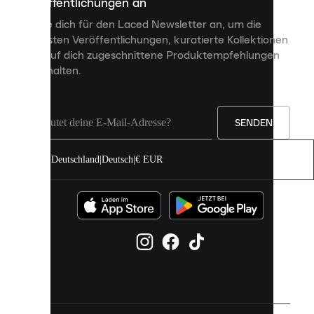
Veröffentlichungen an
dir
personalisierte
Melde dich für den Laced Newsletter an, um die
Inhalte
neuesten Veröffentlichungen, kuratierte Kollektionen
anzuzeigen
und auf dich zugeschnittene Produktempfehlungen
und
zu erhalten.
deine
Erfahrung
auf
unserer
Seite
SENDEN
zu
verbessern.
Deutschland
|
Deutsch
|
€ EUR
Du
kannst
alle
Cookies
zulassen
oder
sie
einzeln
in
deinen
Einstellungen
verwalten.