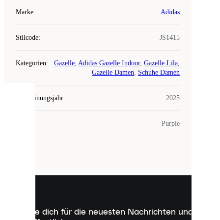
Marke
:
Adidas
Stilcode
:
JS1415
Kategorien
:
Gazelle
,
Adidas Gazelle Indoor
,
Gazelle Lila
,
Gazelle Damen
,
Schuhe Damen
Erscheinungsjahr
:
2025
COOKIES
Farbe
:
Purple
Laced
verwendet
Cookies.
Cookies
sind
kleine
Dateien,
die
dazu
Melde dich für die neuesten Nachrichten und
dienen,