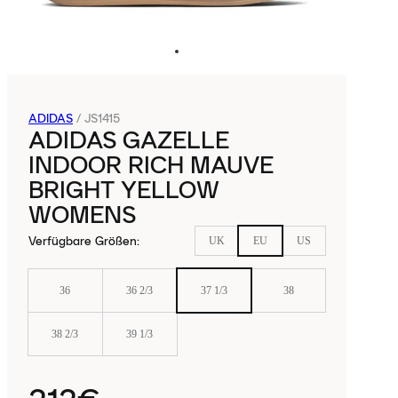
ADIDAS
/
JS1415
ADIDAS GAZELLE
INDOOR RICH MAUVE
BRIGHT YELLOW
WOMENS
Verfügbare Größen
:
UK
EU
US
36
36 2/3
37 1/3
38
38 2/3
39 1/3