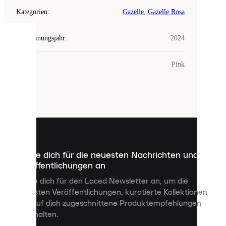
Kategorien
:
Gazelle
,
Gazelle Rosa
Erscheinungsjahr
:
2024
COOKIES
Farbe
:
Pink
Laced
verwendet
Cookies.
Cookies
sind
kleine
Dateien,
die
dazu
Melde dich für die neuesten Nachrichten und
dienen,
Veröffentlichungen an
dir
personalisierte
Melde dich für den Laced Newsletter an, um die
Inhalte
neuesten Veröffentlichungen, kuratierte Kollektionen
anzuzeigen
und auf dich zugeschnittene Produktempfehlungen
und
zu erhalten.
deine
Erfahrung