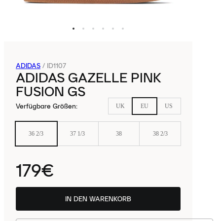
ADIDAS
/
ID1107
ADIDAS GAZELLE PINK
FUSION GS
Verfügbare Größen
:
UK
EU
US
36 2/3
37 1/3
38
38 2/3
179€
IN DEN WARENKORB