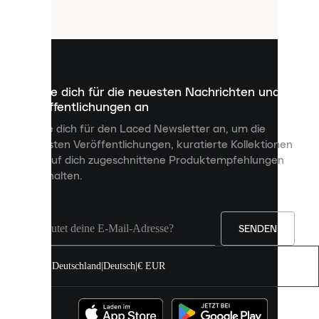
Cookies
sind
kleine
Dateien,
die
dazu
Melde dich für die neuesten Nachrichten und
dienen,
Veröffentlichungen an
dir
personalisierte
Melde dich für den Laced Newsletter an, um die
Inhalte
neuesten Veröffentlichungen, kuratierte Kollektionen
anzuzeigen
und auf dich zugeschnittene Produktempfehlungen
und
zu erhalten.
deine
Erfahrung
auf
unserer
Seite
SENDEN
zu
verbessern.
Deutschland
|
Deutsch
|
€ EUR
Du
kannst
alle
Cookies