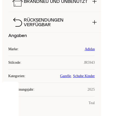
BRANDNEU UND UNBENUTZT
RÜCKSENDUNGEN
VERFÜGBAR
Angaben
Marke
:
Adidas
Stilcode
:
JR5943
Kategorien
:
Gazelle
,
Schuhe Kinder
Erscheinungsjahr
:
2025
COOKIES
Farbe
:
Teal
Laced
verwendet
Cookies.