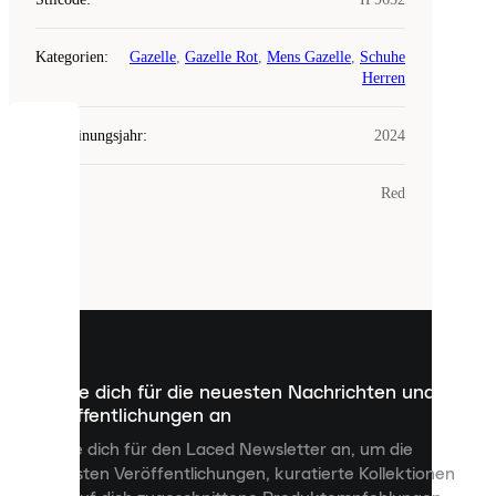
Kategorien
:
Gazelle
,
Gazelle Rot
,
Mens Gazelle
,
Schuhe
Herren
Erscheinungsjahr
:
2024
COOKIES
Farbe
:
Red
Laced
verwendet
Cookies.
Cookies
sind
kleine
Dateien,
die
dazu
Melde dich für die neuesten Nachrichten und
dienen,
Veröffentlichungen an
dir
personalisierte
Melde dich für den Laced Newsletter an, um die
Inhalte
neuesten Veröffentlichungen, kuratierte Kollektionen
anzuzeigen