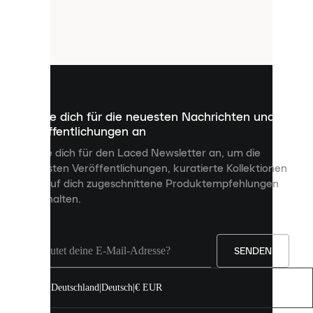
verwendet
Cookies.
Cookies
sind
kleine
Dateien,
die
dazu
Melde dich für die neuesten Nachrichten und
dienen,
Veröffentlichungen an
dir
personalisierte
Melde dich für den Laced Newsletter an, um die
Inhalte
neuesten Veröffentlichungen, kuratierte Kollektionen
anzuzeigen
und auf dich zugeschnittene Produktempfehlungen
und
zu erhalten.
deine
Erfahrung
auf
unserer
Seite
SENDEN
zu
verbessern.
Deutschland
|
Deutsch
|
€ EUR
Du
kannst