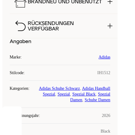
BRANDNEU UND UNBENUTZT
RÜCKSENDUNGEN
VERFÜGBAR
Angaben
Marke
:
Adidas
Stilcode
:
IH1512
Kategorien
:
Adidas Schuhe Schwarz
,
Adidas Handball
Spezial
,
Spezial
,
Spezial Black
,
Spezial
Damen
,
Schuhe Damen
Erscheinungsjahr
:
2026
COOKIES
Farbe
:
Black
Laced