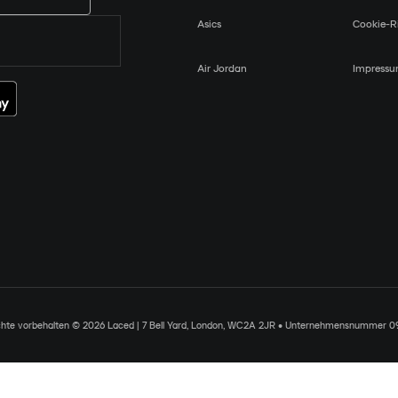
Asics
Cookie-Ri
Air Jordan
Impress
chte vorbehalten © 2026 Laced | 7 Bell Yard, London, WC2A 2JR • Unternehmensnummer 