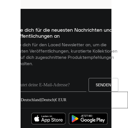
sind
kleine
Dateien,
die
dazu
Melde dich für die neuesten Nachrichten und
dienen,
Veröffentlichungen an
dir
personalisierte
Melde dich für den Laced Newsletter an, um die
Inhalte
neuesten Veröffentlichungen, kuratierte Kollektionen
anzuzeigen
und auf dich zugeschnittene Produktempfehlungen
und
zu erhalten.
deine
Erfahrung
auf
unserer
Seite
SENDEN
zu
verbessern.
Deutschland
|
Deutsch
|
€ EUR
Du
kannst
alle
Cookies
zulassen