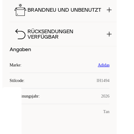
BRANDNEU UND UNBENUTZT
RÜCKSENDUNGEN
VERFÜGBAR
Angaben
Marke
:
Adidas
Stilcode
:
IH1494
Erscheinungsjahr
:
2026
COOKIES
Farbe
:
Tan
Laced
verwendet
Cookies.
Cookies