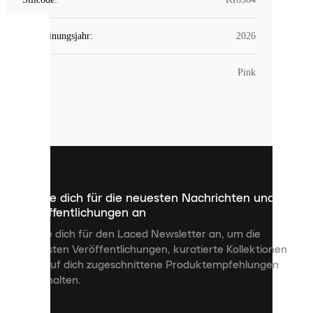
Erscheinungsjahr
:
2026
COOKIES
Farbe
:
Pink
Laced
verwendet
Cookies.
Cookies
sind
kleine
Dateien,
die
dazu
Melde dich für die neuesten Nachrichten und
dienen,
Veröffentlichungen an
dir
personalisierte
Melde dich für den Laced Newsletter an, um die
Inhalte
neuesten Veröffentlichungen, kuratierte Kollektionen
anzuzeigen
und auf dich zugeschnittene Produktempfehlungen
und
zu erhalten.
deine
Erfahrung
auf