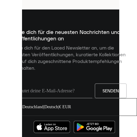
sind
kleine
Dateien,
die
dazu
Melde dich für die neuesten Nachrichten und
dienen,
Veröffentlichungen an
dir
personalisierte
Melde dich für den Laced Newsletter an, um die
Inhalte
neuesten Veröffentlichungen, kuratierte Kollektionen
anzuzeigen
und auf dich zugeschnittene Produktempfehlungen
und
zu erhalten.
deine
Erfahrung
auf
unserer
Seite
SENDEN
zu
verbessern.
Deutschland
|
Deutsch
|
€ EUR
Du
kannst
alle
Cookies
zulassen