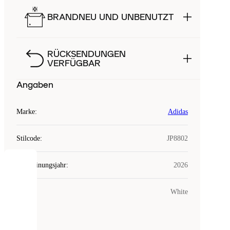
BRANDNEU UND UNBENUTZT
RÜCKSENDUNGEN
VERFÜGBAR
Angaben
Marke
:
Adidas
Stilcode
:
JP8802
Erscheinungsjahr
:
2026
COOKIES
Farbe
:
White
Laced
verwendet
Cookies.
Cookies