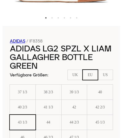
ADIDAS
/
IF8358
ADIDAS LG2 SPZL X LIAM
GALLAGHER BOTTLE
GREEN
Verfügbare Größen
:
UK
EU
US
37 1/3
38 2/3
39 1/3
40
40 2/3
41 1/3
42
42 2/3
43 1/3
44
44 2/3
45 1/3
46
46 2/3
47 1/3