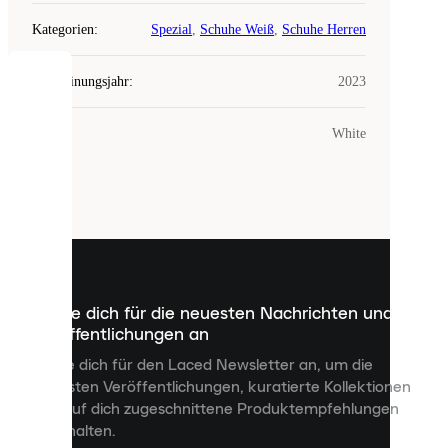
Kategorien
:
Spezial
,
Schuhe Weiß
,
Schuhe Herren
Erscheinungsjahr
:
2023
COOKIES
Farbe
:
White
Laced
verwendet
Cookies.
Cookies
sind
kleine
Dateien,
die
dazu
Melde dich für die neuesten Nachrichten und
dienen,
Veröffentlichungen an
dir
personalisierte
Melde dich für den Laced Newsletter an, um die
Inhalte
neuesten Veröffentlichungen, kuratierte Kollektionen
anzuzeigen
und auf dich zugeschnittene Produktempfehlungen
und
zu erhalten.
deine