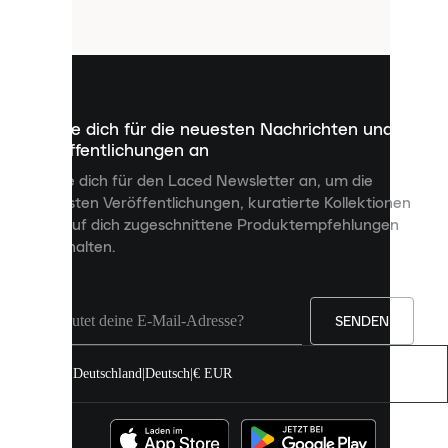
Cookies
sind
kleine
Dateien,
die
dazu
Melde dich für die neuesten Nachrichten und
dienen,
Veröffentlichungen an
dir
personalisierte
Melde dich für den Laced Newsletter an, um die
Inhalte
neuesten Veröffentlichungen, kuratierte Kollektionen
anzuzeigen
und auf dich zugeschnittene Produktempfehlungen
und
zu erhalten.
deine
Erfahrung
auf
unserer
Seite
SENDEN
zu
verbessern.
Deutschland
|
Deutsch
|
€ EUR
Du
kannst
alle
Cookies