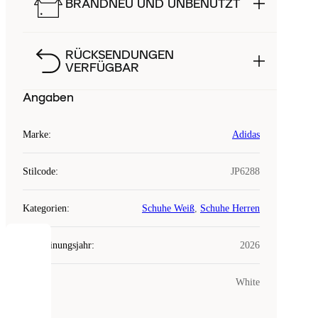
BRANDNEU UND UNBENUTZT
RÜCKSENDUNGEN
VERFÜGBAR
Angaben
Marke
:
Adidas
Stilcode
:
JP6288
Kategorien
:
Schuhe Weiß
,
Schuhe Herren
Erscheinungsjahr
:
2026
COOKIES
Farbe
:
White
Laced
verwendet
Cookies.