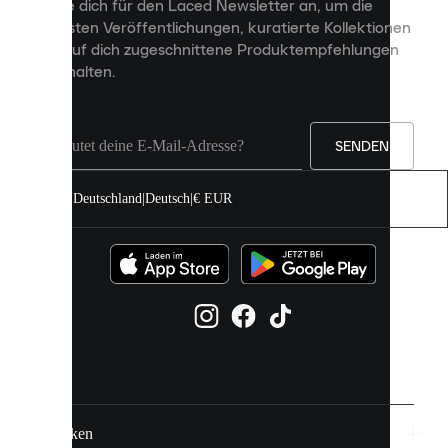
Melde dich für den Laced Newsletter an, um die
Inhalte
neuesten Veröffentlichungen, kuratierte Kollektionen
anzuzeigen
und auf dich zugeschnittene Produktempfehlungen
und
zu erhalten.
deine
Erfahrung
auf
unserer
Seite
SENDEN
zu
verbessern.
Deutschland
|
Deutsch
|
€ EUR
Du
kannst
alle
Cookies
zulassen
oder
sie
einzeln
in
deinen
Einstellungen
verwalten.
Marken