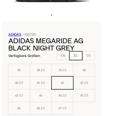
ADIDAS
/
KI6720
ADIDAS MEGARIDE AG
BLACK NIGHT GREY
Verfügbare Größen
:
UK
EU
US
38
38 2/3
39 1/3
40
40 2/3
41 1/3
42
42 2/3
43 1/3
44
44 2/3
45 1/3
46
46 2/3
47 1/3