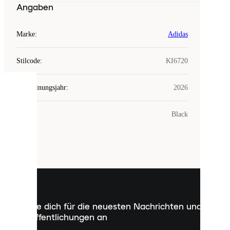
Angaben
Marke
:
Adidas
Stilcode
:
KI6720
Erscheinungsjahr
:
2026
COOKIES
Farbe
:
Black
Laced
verwendet
Cookies.
Cookies
sind
kleine
Dateien,
die
dazu
Melde dich für die neuesten Nachrichten und
dienen,
Veröffentlichungen an
dir
personalisierte