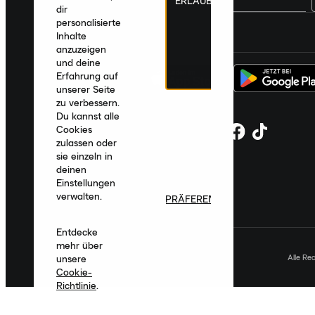
ERLAUBEN
dir
personalisierte
Deutschland
|
Deutsch
|
€ EUR
Inhalte
anzuzeigen
und deine
Erfahrung auf
unserer Seite
zu verbessern.
Du kannst alle
Cookies
zulassen oder
sie einzeln in
deinen
Einstellungen
verwalten.
PRÄFERENZEN
Entdecke
mehr über
Alle Re
unsere
Cookie-
Richtlinie
.