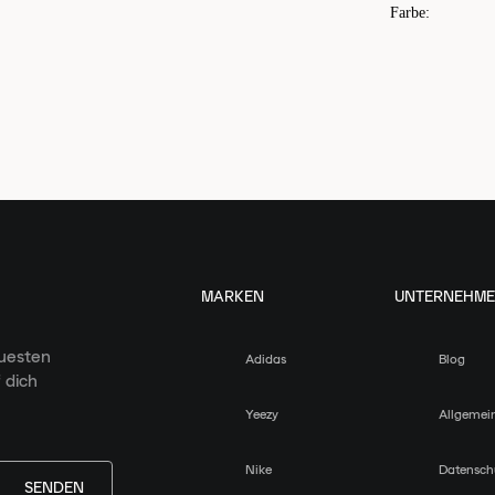
Farbe
:
MARKEN
UNTERNEHM
euesten
Adidas
Blog
 dich
Yeezy
Allgemei
Nike
Datensch
SENDEN