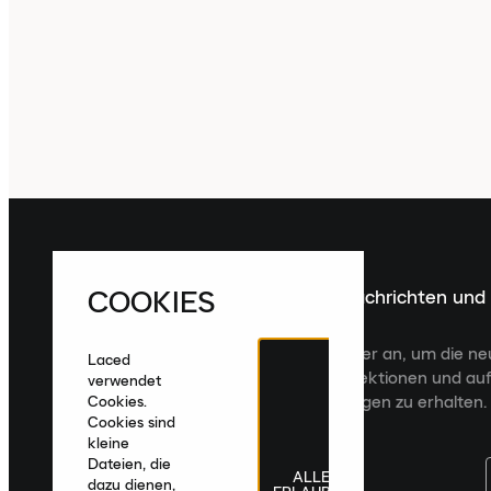
COOKIES
Melde dich für die neuesten Nachrichten und
Veröffentlichungen an
Melde dich für den Laced Newsletter an, um die n
Laced
Veröffentlichungen, kuratierte Kollektionen und auf
verwendet
zugeschnittene Produktempfehlungen zu erhalten.
Cookies.
Cookies sind
kleine
Dateien, die
ALLE
dazu dienen,