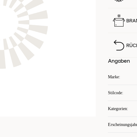
BRA
RÜC
Angaben
Marke
:
Stilcode
:
Kategorien
:
Erscheinungsjah