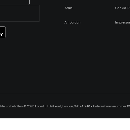
Asics
Cookie-Ri
Air Jordan
Impress
chte vorbehalten © 2026 Laced | 7 Bell Yard, London, WC2A 2JR • Unternehmensnummer 