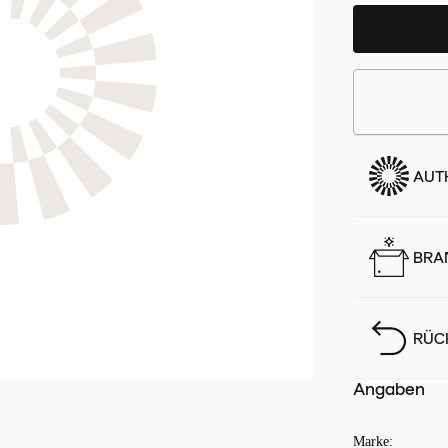
AUTH
BRA
RÜC
Angaben
Marke
: