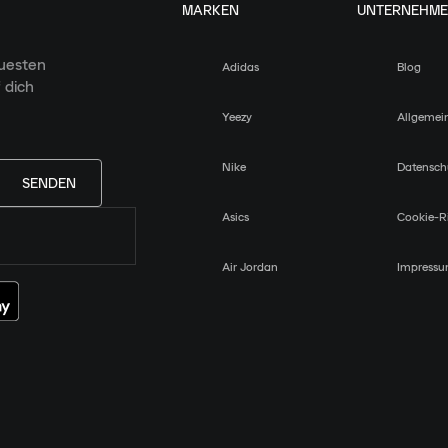
MARKEN
UNTERNEHM
euesten
Adidas
Blog
 dich
Yeezy
Allgemei
Nike
Datensch
SENDEN
Asics
Cookie-Ri
Air Jordan
Impress