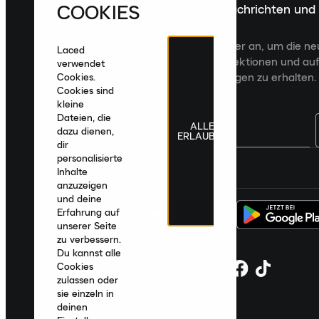
COOKIES
Melde dich für die neuesten Nachrichten und
Veröffentlichungen an
Melde dich für den Laced Newsletter an, um die n
Laced
Veröffentlichungen, kuratierte Kollektionen und auf
verwendet
zugeschnittene Produktempfehlungen zu erhalten.
Cookies.
Cookies sind
kleine
Dateien, die
ALLE
dazu dienen,
ERLAUBEN
dir
personalisierte
Deutschland
|
Deutsch
|
€ EUR
Inhalte
anzuzeigen
und deine
Erfahrung auf
unserer Seite
zu verbessern.
Du kannst alle
Cookies
zulassen oder
sie einzeln in
deinen