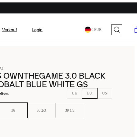
Verkauf
Login
€ EUR
93
S OWNTHEGAME 3.0 BLACK
OBALT BLUE WHITE GS
ößen
:
UK
EU
US
36
36 2/3
39 1/3